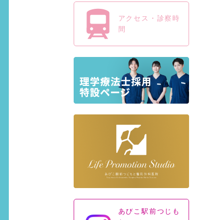
アクセス・診察時
間
あびこ駅前つじも