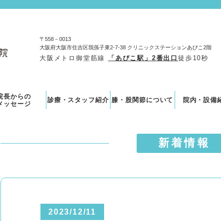
〒558－0013
大阪府大阪市住吉区我孫子東2-7-38 クリニックステーションあびこ2階
大阪メトロ御堂筋線
「あびこ駅」2番出口
徒歩10秒
院長からの
診療・スタッフ紹介
膝・股関節について
院内・設備
メッセージ
新着情報
2023/12/11